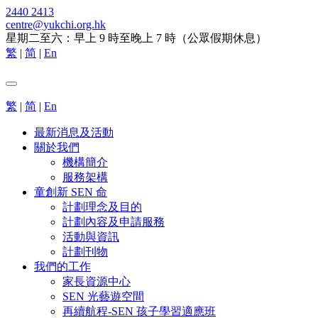
2440 2413
centre@yukchi.org.hk
星期二至六：早上 9 時至晚上 7 時（公眾假期休息）
繁
|
简
|
En
繁
|
简
|
En
最新消息及活動
關於我們
機構簡介
服務架構
童創新 SEN 命
計劃理念及目的
計劃內容及申請服務
活動與資訊
計劃刊物
我們的工作
家長資源中心
SEN 光藝遊空間
再續航程-SEN 孩子學習適應班