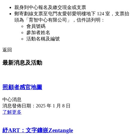
親身到中心報名及繳交現金或支票
郵寄劃線支票至屯門友愛邨愛明樓地下 124 室，支票抬
頭為「育智中心有限公司」，信件請列明：
會員號碼
參加者姓名
活動名稱及編號
返回
最新消息及活動
照顧者感官地圖
中心消息
消息發佈日期：2025 年 1 月 8 日
了解更多
紓ART：文字鑲嵌Zentangle