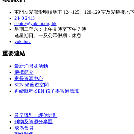
屯門友愛邨愛明樓地下 124-125、128-129 室及愛曦樓地下 1
2440 2413
centre@yukchi.org.hk
星期二至六：上午 9 時至下午 7 時
逢星期日、一及公眾假期：休息
yukchirc
重要連結
最新消息及活動
機構簡介
家長資源中心
SEN 光藝遊空間
再續航程-SEN 孩子學習適應班
及早識別：評估計劃
刊物及資源分享區
成為會員