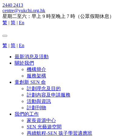
2440 2413
centre@yukchi.org.hk
星期二至六：早上 9 時至晚上 7 時（公眾假期休息）
繁
|
简
|
En
繁
|
简
|
En
最新消息及活動
關於我們
機構簡介
服務架構
童創新 SEN 命
計劃理念及目的
計劃內容及申請服務
活動與資訊
計劃刊物
我們的工作
家長資源中心
SEN 光藝遊空間
再續航程-SEN 孩子學習適應班