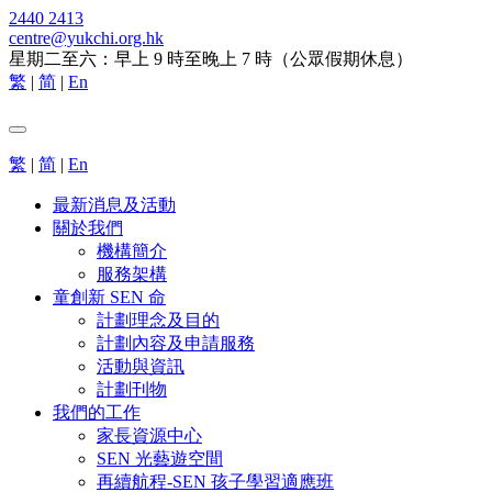
2440 2413
centre@yukchi.org.hk
星期二至六：早上 9 時至晚上 7 時（公眾假期休息）
繁
|
简
|
En
繁
|
简
|
En
最新消息及活動
關於我們
機構簡介
服務架構
童創新 SEN 命
計劃理念及目的
計劃內容及申請服務
活動與資訊
計劃刊物
我們的工作
家長資源中心
SEN 光藝遊空間
再續航程-SEN 孩子學習適應班