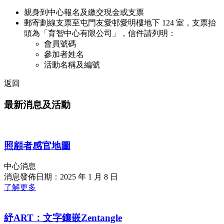
親身到中心報名及繳交現金或支票
郵寄劃線支票至屯門友愛邨愛明樓地下 124 室，支票抬
頭為「育智中心有限公司」，信件請列明：
會員號碼
參加者姓名
活動名稱及編號
返回
最新消息及活動
照顧者感官地圖
中心消息
消息發佈日期：2025 年 1 月 8 日
了解更多
紓ART：文字鑲嵌Zentangle