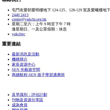
屯門友愛邨愛明樓地下 124-125、128-129 室及愛曦樓地下 1
2440 2413
centre@yukchi.org.hk
星期二至六：上午 9 時至下午 7 時
逢星期日、一及公眾假期：休息
yukchirc
重要連結
最新消息及活動
機構簡介
家長資源中心
SEN 光藝遊空間
再續航程-SEN 孩子學習適應班
及早識別：評估計劃
刊物及資源分享區
成為會員