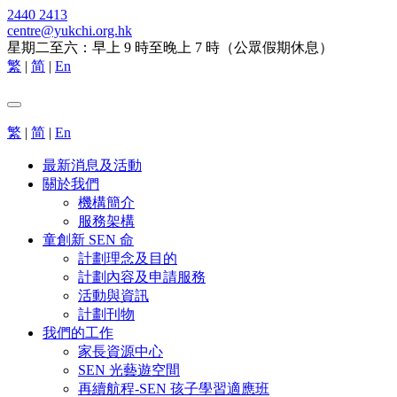
2440 2413
centre@yukchi.org.hk
星期二至六：早上 9 時至晚上 7 時（公眾假期休息）
繁
|
简
|
En
繁
|
简
|
En
最新消息及活動
關於我們
機構簡介
服務架構
童創新 SEN 命
計劃理念及目的
計劃內容及申請服務
活動與資訊
計劃刊物
我們的工作
家長資源中心
SEN 光藝遊空間
再續航程-SEN 孩子學習適應班