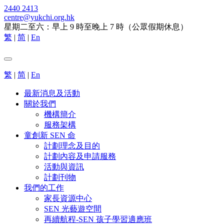
2440 2413
centre@yukchi.org.hk
星期二至六：早上 9 時至晚上 7 時（公眾假期休息）
繁
|
简
|
En
繁
|
简
|
En
最新消息及活動
關於我們
機構簡介
服務架構
童創新 SEN 命
計劃理念及目的
計劃內容及申請服務
活動與資訊
計劃刊物
我們的工作
家長資源中心
SEN 光藝遊空間
再續航程-SEN 孩子學習適應班