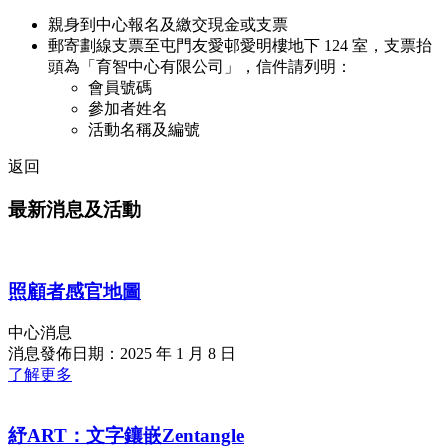
親身到中心報名及繳交現金或支票
郵寄劃線支票至屯門友愛邨愛明樓地下 124 室，支票抬
頭為「育智中心有限公司」，信件請列明：
會員號碼
參加者姓名
活動名稱及編號
返回
最新消息及活動
照顧者感官地圖
中心消息
消息發佈日期：2025 年 1 月 8 日
了解更多
紓ART：文字鑲嵌Zentangle