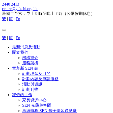
2440 2413
centre@yukchi.org.hk
星期二至六：早上 9 時至晚上 7 時（公眾假期休息）
繁
|
简
|
En
繁
|
简
|
En
最新消息及活動
關於我們
機構簡介
服務架構
童創新 SEN 命
計劃理念及目的
計劃內容及申請服務
活動與資訊
計劃刊物
我們的工作
家長資源中心
SEN 光藝遊空間
再續航程-SEN 孩子學習適應班