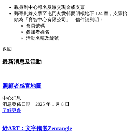
親身到中心報名及繳交現金或支票
郵寄劃線支票至屯門友愛邨愛明樓地下 124 室，支票抬
頭為「育智中心有限公司」，信件請列明：
會員號碼
參加者姓名
活動名稱及編號
返回
最新消息及活動
照顧者感官地圖
中心消息
消息發佈日期：2025 年 1 月 8 日
了解更多
紓ART：文字鑲嵌Zentangle