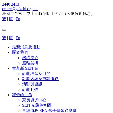
2440 2413
centre@yukchi.org.hk
星期二至六：早上 9 時至晚上 7 時（公眾假期休息）
繁
|
简
|
En
繁
|
简
|
En
最新消息及活動
關於我們
機構簡介
服務架構
童創新 SEN 命
計劃理念及目的
計劃內容及申請服務
活動與資訊
計劃刊物
我們的工作
家長資源中心
SEN 光藝遊空間
再續航程-SEN 孩子學習適應班