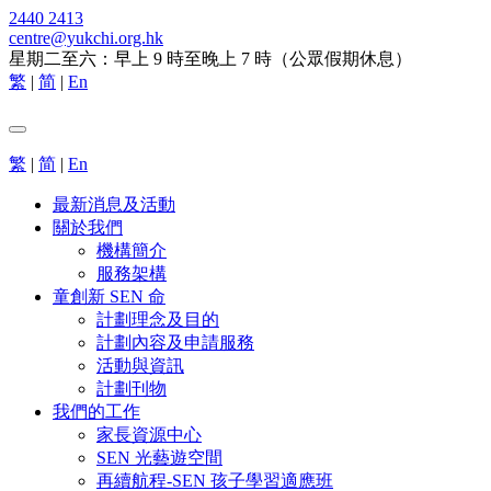
2440 2413
centre@yukchi.org.hk
星期二至六：早上 9 時至晚上 7 時（公眾假期休息）
繁
|
简
|
En
繁
|
简
|
En
最新消息及活動
關於我們
機構簡介
服務架構
童創新 SEN 命
計劃理念及目的
計劃內容及申請服務
活動與資訊
計劃刊物
我們的工作
家長資源中心
SEN 光藝遊空間
再續航程-SEN 孩子學習適應班