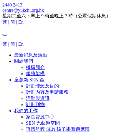
2440 2413
centre@yukchi.org.hk
星期二至六：早上 9 時至晚上 7 時（公眾假期休息）
繁
|
简
|
En
繁
|
简
|
En
最新消息及活動
關於我們
機構簡介
服務架構
童創新 SEN 命
計劃理念及目的
計劃內容及申請服務
活動與資訊
計劃刊物
我們的工作
家長資源中心
SEN 光藝遊空間
再續航程-SEN 孩子學習適應班