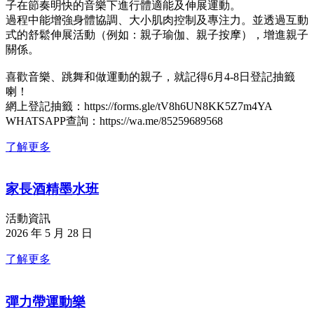
子在節奏明快的音樂下進行體適能及伸展運動。
過程中能增強身體協調、大小肌肉控制及專注力。並透過互動
式的舒鬆伸展活動（例如：親子瑜伽、親子按摩），增進親子
關係。
喜歡音樂、跳舞和做運動的親子，就記得6月4-8日登記抽籤
喇！
網上登記抽籤：https://forms.gle/tV8h6UN8KK5Z7m4YA
WHATSAPP查詢：https://wa.me/85259689568
了解更多
家長酒精墨水班
活動資訊
2026 年 5 月 28 日
了解更多
彈力帶運動樂