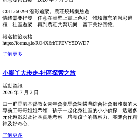
C011260299 潑彩追蹤。農莊燒烤樂悠遊
情緒需要抒發，任意在牆壁上畫上色彩，體驗難忘的潑彩過
程！社區遊蹤，再到農莊共聚玩樂，留下美好回憶。
報名抽籤表格
https://forms.gle/RQ4X6rhTPEVY5DWD7
了解更多
小腳丫大步走-社區探索之旅
活動資訊
2026 年 7 月 2 日
由一群香港基督教女青年會賽馬會蝴蝶灣綜合社會服務處的大
專義工哥哥姐姐帶領，孩子一起化身社區的小小偵探！透過多
元化遊戲以及社區實地考察，培養孩子的觀察力、團隊合作精
神及好奇心。
了解更多