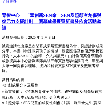
了解更多
育智中心 —「童創新SEN命 – SEN及照顧者創傷與
復元力支援計劃」 閉幕成果展暨新書發佈會活動邀
請
消息發佈日期：2026 年 1 月 8 日
誠意邀請您出席是次閉幕成果展暨新書發佈會，見證計劃成果
分享。本書《特殊教育孩子的情感、親密關係及創傷所致挑戰
行為：人本SADE的詮釋、介入與復元》由計劃個案督導葉錦
成教授與本中心計劃團隊集結三年實務經驗編撰而成。期望與
大家一同提倡以理解、接納和關愛支援SEN孩子及照顧者家
庭。
當日活動内容
⭐計劃成果分享及展覽
⭐新書發佈：《特殊教育孩子的情感、親密關係及創傷所致挑
戰行為：人本SADE的詮釋、介入與復元》
⭐主題分享：SEN兒童的成長性創傷 (主講：羅澤全先生(資深