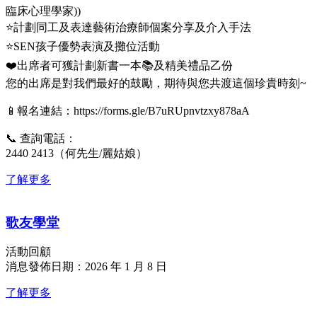
臨床心理學家))
⭐計劃同工及表達藝術治療師個案分享及介入手法
⭐SEN孩子優勢表演及攤位活動
❤️出席者可獲計劃新書一本📚及精美禮品乙份
您的出席是對我們最好的鼓勵，期待與您共渡這個珍貴時刻~
📱報名連結：https://forms.gle/B7uRUpnvtzxy878aA
📞 查詢電話：
2440 2413（何先生/麗姑娘）
了解更多
歌友學堂
活動回顧
消息發佈日期：2026 年 1 月 8 日
了解更多