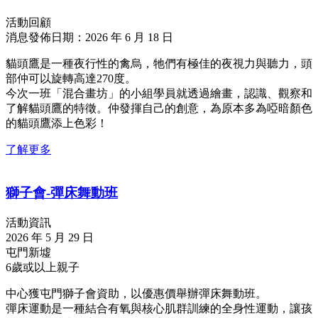
活動回顧
消息發佈日期：2026 年 6 月 18 日
貓頭鷹是一種夜行性的禽烏，牠們有極佳的夜視力與聽力，頭
部仲可以旋轉高達270度。
今次一班「混合畫坊」的小組學員就透過繪畫，認識、觀察和
了解貓頭鷹的特徵。仲發揮自己的創意，為原本多為啞暗顏色
的貓頭鷹添上色彩！
了解更多
獅子會-彈床舞動班
活動資訊
2026 年 5 月 29 日
屯門新墟
6歲或以上親子
中心獲屯門獅子會資助，以優惠價舉辦彈床舞動班。
彈床運動是一種結合有氧與核心肌群訓練的全身性運動，讓孩