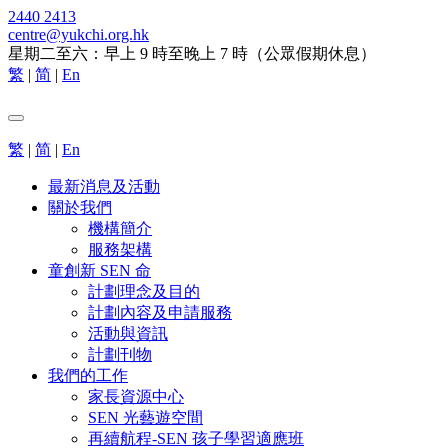
2440 2413
centre@yukchi.org.hk
星期二至六：早上 9 時至晚上 7 時（公眾假期休息）
繁
|
简
|
En
繁
|
简
|
En
最新消息及活動
關於我們
機構簡介
服務架構
童創新 SEN 命
計劃理念及目的
計劃內容及申請服務
活動與資訊
計劃刊物
我們的工作
家長資源中心
SEN 光藝遊空間
再續航程-SEN 孩子學習適應班