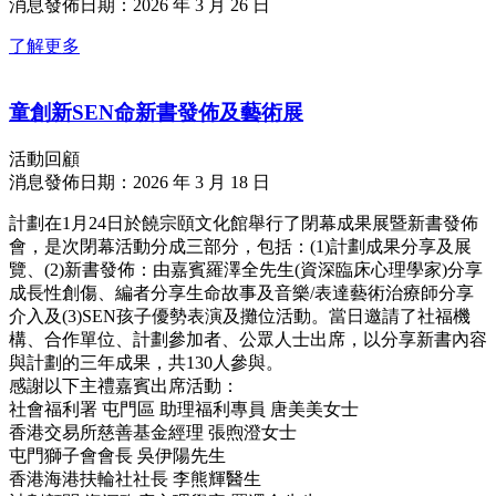
消息發佈日期：2026 年 3 月 26 日
了解更多
童創新SEN命新書發佈及藝術展
活動回顧
消息發佈日期：2026 年 3 月 18 日
計劃在1月24日於饒宗頤文化館舉行了閉幕成果展暨新書發佈
會，是次閉幕活動分成三部分，包括：(1)計劃成果分享及展
覽、(2)新書發佈：由嘉賓羅澤全先生(資深臨床心理學家)分享
成長性創傷、編者分享生命故事及音樂/表達藝術治療師分享
介入及(3)SEN孩子優勢表演及攤位活動。當日邀請了社福機
構、合作單位、計劃參加者、公眾人士出席，以分享新書內容
與計劃的三年成果，共130人參與。
感謝以下主禮嘉賓出席活動：
社會福利署 屯門區 助理福利專員 唐美美女士
香港交易所慈善基金經理 張煦澄女士
屯門獅子會會長 吳伊陽先生
香港海港扶輪社社長 李熊輝醫生