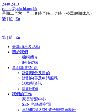
2440 2413
centre@yukchi.org.hk
星期二至六：早上 9 時至晚上 7 時（公眾假期休息）
繁
|
简
|
En
繁
|
简
|
En
最新消息及活動
關於我們
機構簡介
服務架構
童創新 SEN 命
計劃理念及目的
計劃內容及申請服務
活動與資訊
計劃刊物
我們的工作
家長資源中心
SEN 光藝遊空間
再續航程-SEN 孩子學習適應班