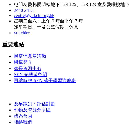
屯門友愛邨愛明樓地下 124-125、128-129 室及愛曦樓地下 1
2440 2413
centre@yukchi.org.hk
星期二至六：上午 9 時至下午 7 時
逢星期日、一及公眾假期：休息
yukchirc
重要連結
最新消息及活動
機構簡介
家長資源中心
SEN 光藝遊空間
再續航程-SEN 孩子學習適應班
及早識別：評估計劃
刊物及資源分享區
成為會員
聯絡我們