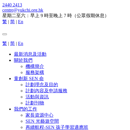
2440 2413
centre@yukchi.org.hk
星期二至六：早上 9 時至晚上 7 時（公眾假期休息）
繁
|
简
|
En
繁
|
简
|
En
最新消息及活動
關於我們
機構簡介
服務架構
童創新 SEN 命
計劃理念及目的
計劃內容及申請服務
活動與資訊
計劃刊物
我們的工作
家長資源中心
SEN 光藝遊空間
再續航程-SEN 孩子學習適應班