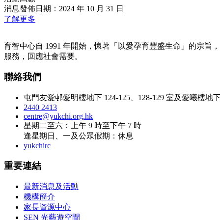
消息發佈日期：2024 年 10 月 31 日
了解更多
育智中心自 1991 年開始，懷著「以愛孕育豐盛生命」的宗旨
服務，回應社會需要。
聯絡我們
屯門友愛邨愛明樓地下 124-125、128-129 室及愛曦樓地下 1
2440 2413
centre@yukchi.org.hk
星期二至六：上午 9 時至下午 7 時
逢星期日、一及公眾假期：休息
yukchirc
重要連結
最新消息及活動
機構簡介
家長資源中心
SEN 光藝遊空間