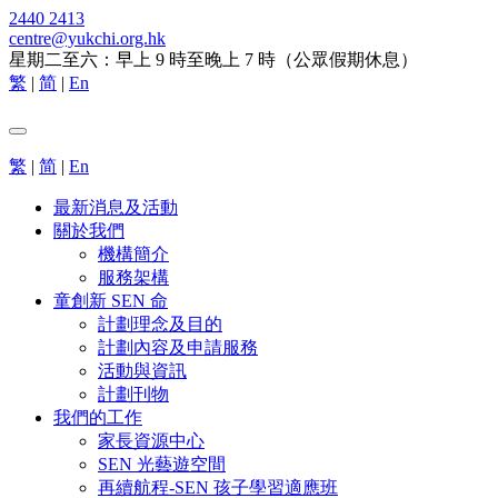
2440 2413
centre@yukchi.org.hk
星期二至六：早上 9 時至晚上 7 時（公眾假期休息）
繁
|
简
|
En
繁
|
简
|
En
最新消息及活動
關於我們
機構簡介
服務架構
童創新 SEN 命
計劃理念及目的
計劃內容及申請服務
活動與資訊
計劃刊物
我們的工作
家長資源中心
SEN 光藝遊空間
再續航程-SEN 孩子學習適應班