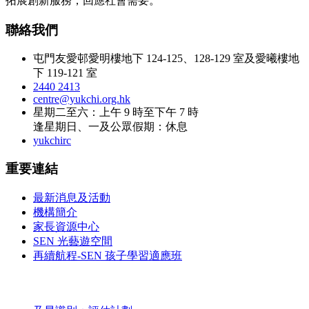
拓展創新服務，回應社會需要。
聯絡我們
屯門友愛邨愛明樓地下 124-125、128-129 室及愛曦樓地
下 119-121 室
2440 2413
centre@yukchi.org.hk
星期二至六：上午 9 時至下午 7 時
逢星期日、一及公眾假期：休息
yukchirc
重要連結
最新消息及活動
機構簡介
家長資源中心
SEN 光藝遊空間
再續航程-SEN 孩子學習適應班