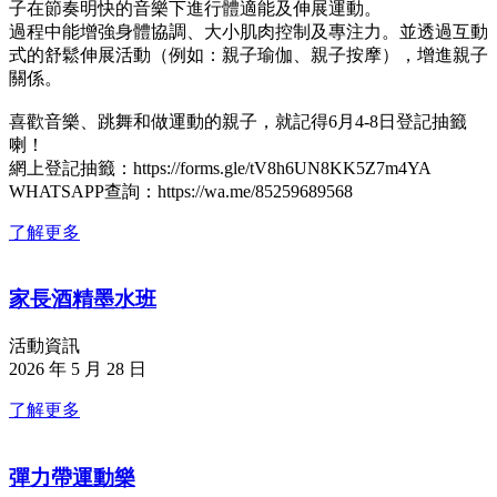
子在節奏明快的音樂下進行體適能及伸展運動。
過程中能增強身體協調、大小肌肉控制及專注力。並透過互動
式的舒鬆伸展活動（例如：親子瑜伽、親子按摩），增進親子
關係。
喜歡音樂、跳舞和做運動的親子，就記得6月4-8日登記抽籤
喇！
網上登記抽籤：https://forms.gle/tV8h6UN8KK5Z7m4YA
WHATSAPP查詢：https://wa.me/85259689568
了解更多
家長酒精墨水班
活動資訊
2026 年 5 月 28 日
了解更多
彈力帶運動樂