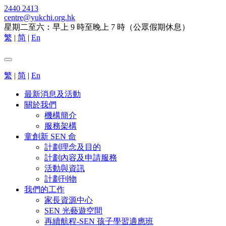
2440 2413
centre@yukchi.org.hk
星期二至六：早上 9 時至晚上 7 時（公眾假期休息）
繁
|
简
|
En
繁
|
简
|
En
最新消息及活動
關於我們
機構簡介
服務架構
童創新 SEN 命
計劃理念及目的
計劃內容及申請服務
活動與資訊
計劃刊物
我們的工作
家長資源中心
SEN 光藝遊空間
再續航程-SEN 孩子學習適應班