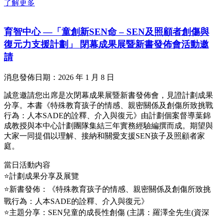
了解更多
育智中心 —「童創新SEN命 – SEN及照顧者創傷與
復元力支援計劃」 閉幕成果展暨新書發佈會活動邀
請
消息發佈日期：2026 年 1 月 8 日
誠意邀請您出席是次閉幕成果展暨新書發佈會，見證計劃成果
分享。本書《特殊教育孩子的情感、親密關係及創傷所致挑戰
行為：人本SADE的詮釋、介入與復元》由計劃個案督導葉錦
成教授與本中心計劃團隊集結三年實務經驗編撰而成。期望與
大家一同提倡以理解、接納和關愛支援SEN孩子及照顧者家
庭。
當日活動内容
⭐計劃成果分享及展覽
⭐新書發佈：《特殊教育孩子的情感、親密關係及創傷所致挑
戰行為：人本SADE的詮釋、介入與復元》
⭐主題分享：SEN兒童的成長性創傷 (主講：羅澤全先生(資深