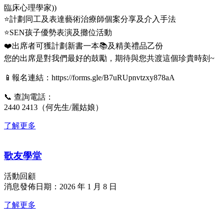
臨床心理學家))
⭐計劃同工及表達藝術治療師個案分享及介入手法
⭐SEN孩子優勢表演及攤位活動
❤️出席者可獲計劃新書一本📚及精美禮品乙份
您的出席是對我們最好的鼓勵，期待與您共渡這個珍貴時刻~
📱報名連結：https://forms.gle/B7uRUpnvtzxy878aA
📞 查詢電話：
2440 2413（何先生/麗姑娘）
了解更多
歌友學堂
活動回顧
消息發佈日期：2026 年 1 月 8 日
了解更多