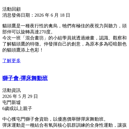
活動回顧
消息發佈日期：2026 年 6 月 18 日
貓頭鷹是一種夜行性的禽烏，牠們有極佳的夜視力與聽力，頭
部仲可以旋轉高達270度。
今次一班「混合畫坊」的小組學員就透過繪畫，認識、觀察和
了解貓頭鷹的特徵。仲發揮自己的創意，為原本多為啞暗顏色
的貓頭鷹添上色彩！
了解更多
獅子會-彈床舞動班
活動資訊
2026 年 5 月 29 日
屯門新墟
6歲或以上親子
中心獲屯門獅子會資助，以優惠價舉辦彈床舞動班。
彈床運動是一種結合有氧與核心肌群訓練的全身性運動，讓孩