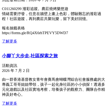
C011260299 潑彩追蹤。農莊燒烤樂悠遊
情緒需要抒發，任意在牆壁上畫上色彩，體驗難忘的潑彩過
程！社區遊蹤，再到農莊共聚玩樂，留下美好回憶。
報名抽籤表格
https://forms.gle/RQ4X6rhTPEVY5DWD7
了解更多
小腳丫大步走-社區探索之旅
活動資訊
2026 年 7 月 2 日
由一群香港基督教女青年會賽馬會蝴蝶灣綜合社會服務處的大
專義工哥哥姐姐帶領，孩子一起化身社區的小小偵探！透過多
元化遊戲以及社區實地考察，培養孩子的觀察力、團隊合作精
神及好奇心。
了解更多