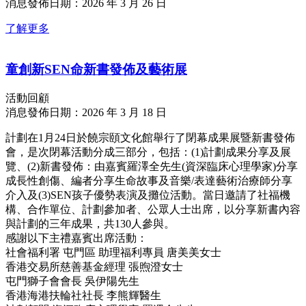
消息發佈日期：2026 年 3 月 26 日
了解更多
童創新SEN命新書發佈及藝術展
活動回顧
消息發佈日期：2026 年 3 月 18 日
計劃在1月24日於饒宗頤文化館舉行了閉幕成果展暨新書發佈
會，是次閉幕活動分成三部分，包括：(1)計劃成果分享及展
覽、(2)新書發佈：由嘉賓羅澤全先生(資深臨床心理學家)分享
成長性創傷、編者分享生命故事及音樂/表達藝術治療師分享
介入及(3)SEN孩子優勢表演及攤位活動。當日邀請了社福機
構、合作單位、計劃參加者、公眾人士出席，以分享新書內容
與計劃的三年成果，共130人參與。
感謝以下主禮嘉賓出席活動：
社會福利署 屯門區 助理福利專員 唐美美女士
香港交易所慈善基金經理 張煦澄女士
屯門獅子會會長 吳伊陽先生
香港海港扶輪社社長 李熊輝醫生